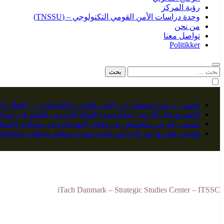
رؤية المركز
وحدة دراسات الأمن القومي التكنولوجي – (TNSSU)
من نحن
تواصل معنا
Politikker
البحث
عن:
محمي: دراسة مفصلة عن الأمن القومي التكنولوجي – الإطار ال
التشريع قبل الأزمة : لماذا سبق الاتحاد الأوروبي العالم في حو
محمي: كورس متخصص عن تحليل التهديدات في شبكات الاتصال
تقنيات طورتها شركات إسرائيلية لتحديد مواقع محطات Starlink
iTach Danmark – Strategic Studies Center – ITSSC