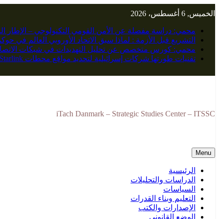
Skip
الخميس, 6 أغسطس، 2026
to
content
محمي: دراسة مفصلة عن الأمن القومي التكنولوجي – الإطار ال
التشريع قبل الأزمة : لماذا سبق الاتحاد الأوروبي العالم في حو
محمي: كورس متخصص عن تحليل التهديدات في شبكات الاتصال
تقنيات طورتها شركات إسرائيلية لتحديد مواقع محطات Starlink
iTach Danmark – Strategic Studies Center – ITSSC
Menu
الرئيسية
الدراسات والتحليلات
السياسات
التعليم وبناء القدرات
الإصدارات والكتب
الوضع القانوني