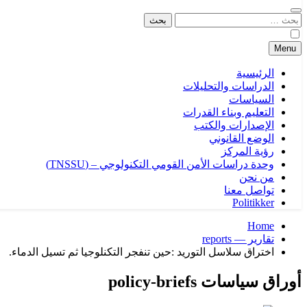
البحث
عن:
Menu
الرئيسية
الدراسات والتحليلات
السياسات
التعليم وبناء القدرات
الإصدارات والكتب
الوضع القانوني
رؤية المركز
وحدة دراسات الأمن القومي التكنولوجي – (TNSSU)
من نحن
تواصل معنا
Politikker
Home
تقارير — reports
اختراق سلاسل التوريد :حين تنفجر التكنلوجيا ثم تسيل الدماء.
أوراق سياسات policy-briefs