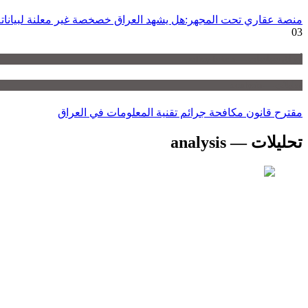
منصة عقاري تحت المجهر:هل يشهد العراق خصخصة غير معلنة لبياناته ا
03
أوراق سياسات — policy-briefs
تحليلات — analysis
مقترح قانون مكافحة جرائم تقنية المعلومات في العراق
تحليلات — analysis