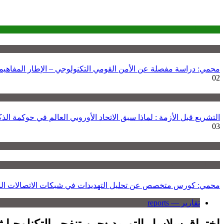
الحوكمة الرقمية والسيادة الرقمية
تحليلات — analysis
محمي: دراسة مفصلة عن الأمن القومي التكنولوجي – الإطار المفاهي
02
تحليلات — analysis
التشريع قبل الأزمة : لماذا سبق الاتحاد الأوروبي العالم في حوكمة ال
03
تحليلات — analysis
دراسات — studies
محمي: كورس متخصص عن تحليل التهديدات في شبكات الاتصالات ال
تقارير — reports