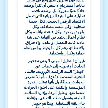
لذلك، فإن الحريق الذي وقع في مركز
بيانات أمستردام لا ينبغي أن يُقرأ بوصفه
حادثًا تقنيًا معزولًا، بل بوصفه نافذة
تحليلية على البنية الفيزيائية التي تحمل
الاقتصاد الرقمي الحديث. فكل خدمة
سحابية، وكل منصة مصادقة، وكل
واجهة برمجية، وكل قاعدة بيانات، وكل
نظام أعمال يعتمد في النهاية على بنية
مادية قابلة للتعطل، والتلف، والاحتراق،
والانقطاع، رغم كل ما يحيط بها من نظم
حماية وتكرار واستجابة.
غير أن التحليل المهني لا يعني تضخيم
الحادث أو تحويله إلى خطاب عن
“انهيار” البنية الرقمية الأوروبية. فالبنى
التحتية المتقدمة لا تُعرّف بأنها لا تتعرض
للحوادث مطلقًا، بل بأنها تمتلك القدرة
المؤسسية والتقنية على احتواء الحوادث
عندما تقع، وتقليل أثرها، وإدارة السلامة
العامة، وتفعيل خطط التعافي، وإعادة
بناء الثقة التشغيلية. وهذا هو جوهر