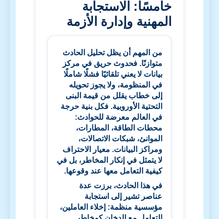
خامسًا: الاستجابة
المهنية وإدارة الأزمة
من المهم أن يظل تحليل الحادث
متوازنًا. فحدوث حريق في مركز
بيانات لا يعني تلقائيًا فشلًا شاملًا
في المنظومة، ولا يجوز تحويله
إلى خطاب يقلل من قيمة البنى
التحتية الأوروبية. فكل بنية حرجة
في العالم معرضة للحوادث:
محطات الطاقة، المطارات،
الموانئ، شبكات الاتصالات،
ومراكز البيانات. معيار الاحتراف
لا يتمثل في إنكار المخاطر، بل في
كيفية التعامل معها عند وقوعها.
في هذا الحادث، برزت عدة
عناصر تشير إلى استجابة
مؤسسية منظمة: إخلاء العاملين،
التعامل مع الدخان كمخاطر