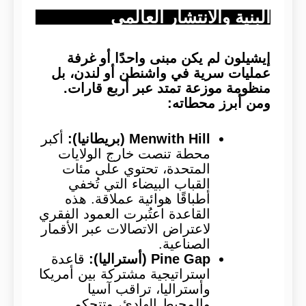
البنية والانتشار العالمي
إيشيلون لم يكن مبنى واحدًا أو غرفة
عمليات سرية في واشنطن أو لندن، بل
منظومة موزعة تمتد عبر أربع قارات.
ومن أبرز محطاته:
Menwith Hill (بريطانيا):
أكبر
محطة تنصت خارج الولايات
المتحدة، تحتوي على مئات
القباب البيضاء التي تُخفي
أطباقًا هوائية عملاقة. هذه
القاعدة اعتُبرت العمود الفقري
لاعتراض الاتصالات عبر الأقمار
الصناعية.
Pine Gap (أستراليا):
قاعدة
استراتيجية مشتركة بين أمريكا
وأستراليا، تراقب آسيا
والمحيط الهادئ، وتتحكم