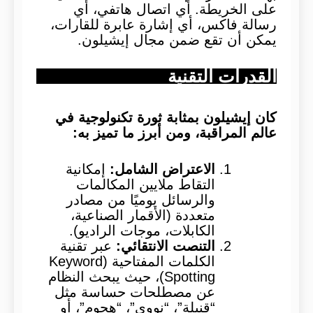
على الخريطة. أي اتصال هاتفي، أي
رسالة فاكس، أي إشارة عابرة للقارات،
يمكن أن تقع ضمن مجال إيشيلون.
القدرات التقنية
كان إيشيلون بمثابة ثورة تكنولوجية في
عالم المراقبة، ومن أبرز ما تميز به:
الاعتراض الشامل:
إمكانية
التقاط ملايين المكالمات
والرسائل يوميًا من مصادر
متعددة (الأقمار الصناعية،
الكابلات، موجات الراديو).
التنصت الانتقائي:
عبر تقنية
الكلمات المفتاحية (Keyword
Spotting)، حيث يبحث النظام
عن مصطلحات حساسة مثل
“قنبلة”، “نووي”، “هجوم”، أو