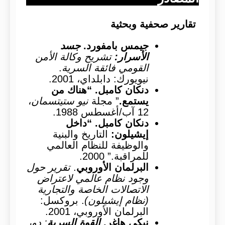
تقارير صحفية وبحثية
جيمس بامفورد.
جسد
الأسرار:
تشريح وكالة الأمن
القومي فائقة السرية
.
نيويورك: دابلداي، 2001.
دنكان كامبل. “هناك من
يستمع.
” مجلة
نيو ستيتسمان
،
12 آب/أغسطس 1988.
دنكان كامبل. “داخل
إيشيلون:
التاريخ والبنية
والوظيفة للنظام العالمي
للمراقبة.” 2000.
البرلمان الأوروبي
.
تقرير حول
وجود نظام عالمي لاعتراض
الاتصالات الخاصة والتجارية
(نظام إيشيلون)
. بروكسل:
البرلمان الأوروبي، 2001.
نيكي هاغر.
القوة السرية
: دور