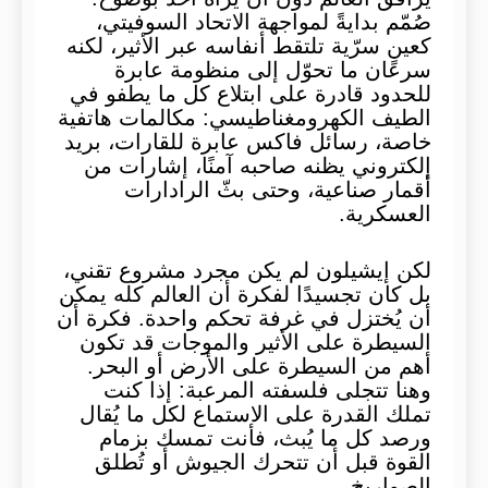
صُمّم بدايةً لمواجهة الاتحاد السوفيتي،
كعينٍ سرّية تلتقط أنفاسه عبر الأثير، لكنه
سرعان ما تحوّل إلى منظومة عابرة
للحدود قادرة على ابتلاع كل ما يطفو في
الطيف الكهرومغناطيسي: مكالمات هاتفية
خاصة، رسائل فاكس عابرة للقارات، بريد
إلكتروني يظنه صاحبه آمنًا، إشارات من
أقمار صناعية، وحتى بثّ الرادارات
العسكرية.
لكن إيشيلون لم يكن مجرد مشروع تقني،
بل كان تجسيدًا لفكرة أن العالم كله يمكن
أن يُختزل في غرفة تحكم واحدة. فكرة أن
السيطرة على الأثير والموجات قد تكون
أهم من السيطرة على الأرض أو البحر.
وهنا تتجلى فلسفته المرعبة: إذا كنت
تملك القدرة على الاستماع لكل ما يُقال
ورصد كل ما يُبث، فأنت تمسك بزمام
القوة قبل أن تتحرك الجيوش أو تُطلق
الصواريخ.