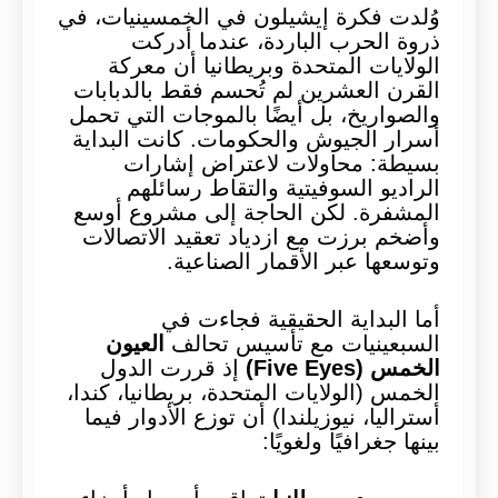
وُلدت فكرة إيشيلون في الخمسينيات، في
ذروة الحرب الباردة، عندما أدركت
الولايات المتحدة وبريطانيا أن معركة
القرن العشرين لم تُحسم فقط بالدبابات
والصواريخ، بل أيضًا بالموجات التي تحمل
أسرار الجيوش والحكومات. كانت البداية
بسيطة: محاولات لاعتراض إشارات
الراديو السوفيتية والتقاط رسائلهم
المشفرة. لكن الحاجة إلى مشروع أوسع
وأضخم برزت مع ازدياد تعقيد الاتصالات
وتوسعها عبر الأقمار الصناعية.
أما البداية الحقيقية فجاءت في
السبعينيات مع تأسيس تحالف
العيون
الخمس
(Five Eyes)
إذ قررت الدول
الخمس (الولايات المتحدة، بريطانيا، كندا،
أستراليا، نيوزيلندا) أن توزع الأدوار فيما
بينها جغرافيًا ولغويًا: