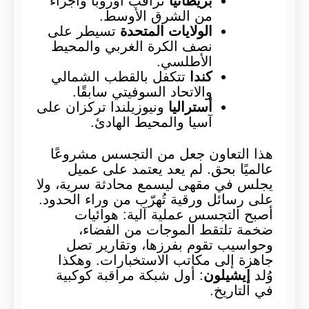
بريطانيا
تراقب أوروبا وأجزاء
من الشرق الأوسط.
الولايات المتحدة
تسيطر على
نصف الكرة الغربي والمحيط
الأطلسي.
كندا
تتكفل بالقطب الشمالي
والاتحاد السوفيتي سابقًا.
أستراليا
ونيوزيلندا تركزان على
آسيا والمحيط الهادئ.
هذا التعاون جعل من التجسس مشروعًا
عالميًا بحق. لم يعد يعتمد على عميل
يجلس في مقهى ليسمع محادثة سرية، ولا
على رسائل ورقية تُهرّب من وراء الحدود.
أصبح التجسس عملية آلية: هوائيات
ضخمة تلتقط الموجات من الفضاء،
وحواسيب تقوم بفرزها، وتقارير تصل
جاهزة إلى مكاتب الاستخبارات. وهكذا
وُلد
إيشيلون
: أول شبكة مراقبة كوكبية
في التاريخ.