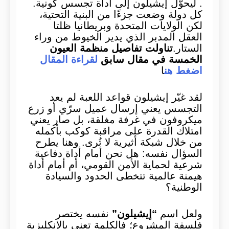
. ليحوّل إيشيلون إلى أداة تجسس كونية.
كل دولة وضعت جزءًا من البنية التحتية،
لكن الولايات المتحدة وبريطانيا ظلتا
العقل المدبر الذي يدير الخيوط من وراء
الستار.
تناولت تفاصيل منظمة العيون
الخمسة في مقال سابق
لقراءة المقال
اضغط هن
ا
لقد غيّر إيشيلون قواعد اللعبة لم يعد
التجسس يعني إرسال عميل سرّي أو زرع
ميكروفون في غرفة مغلقة، بل صار يعني
امتلاك القدرة على مراقبة كوكب بأكمله
من خلال شبكة أثيرية لا تُرى. وهنا يطرح
السؤال نفسه: هل نحن أمام أداة دفاعية
شرعية لحماية الأمن القومي، أم أمام أداة
هيمنة عالمية تتخطى الحدود والسيادة
الوطنية؟
ولعل اسم
“إيشيلون”
نفسه يختصر
فلسفة المشروع؛ فالكلمة تعني بالإنكليزية