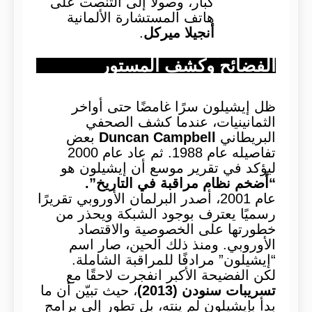
كبار، وصولًا إلى التنصت على
هاتف المستشارة الألمانية
أنجيلا ميركل
.
الفضائح وكشف المستور
ظل إيشيلون سرًا غامضًا حتى أواخر
الثمانينيات، عندما كشف الصحفي
البريطاني
Duncan Campbell
بعض
تفاصيله عام 1988. ثم عاد عام 2000
ليؤكد في تقرير موسع أن إيشيلون هو
“أضخم نظام مراقبة في التاريخ”.
عام 2001، أصدر البرلمان الأوروبي تقريرًا
رسميًا يعترف بوجود الشبكة ويحذر من
خطورتها على الخصوصية والاقتصاد
الأوروبي. ومنذ ذلك الحين، صار اسم
“إيشيلون” مرادفًا للمراقبة الشاملة.
لكن الفضيحة الأكبر انفجرت لاحقًا مع
تسريبات سنودن (2013)
، حيث تبيّن أن ما
بدأ بإيشيلون لم ينته، بل تطور إلى برامج