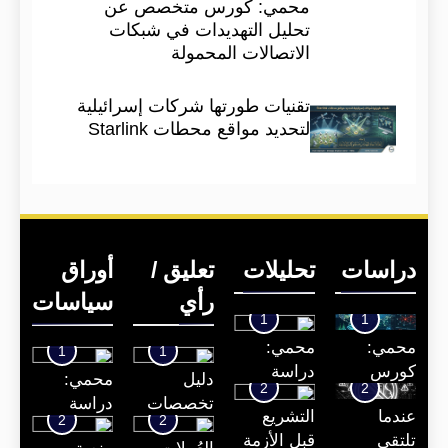
محمي: كورس متخصص عن
تحليل التهديدات في شبكات
الاتصالات المحمولة
تقنيات طورتها شركات إسرائيلية
لتحديد مواقع محطات Starlink
دراسات
تحليلات
تعليق /
أوراق
رأي
سياسات
1
1
محمي:
محمي:
1
1
كورس
دراسة
دليل
محمي:
2
2
متخصص
مفصلة عن
تخصصات
دراسة
عندما
التشريع
عن تحليل
الأمن
2
2
الأمن
مفصلة عن
تلتقي
قبل الأزمة
التهديدات
القومي