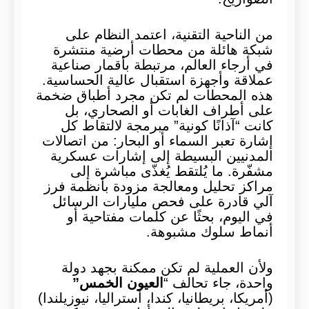
من الناحية التقنية، اعتمد النظام على
شبكة هائلة من محطات أرضية منتشرة
في أرجاء العالم، مرتبطة بأقمار صناعية
عملاقة وأجهزة استقبال عالية الحساسية.
هذه المحطات لم تكن مجرد أطباق ضخمة
على أطراف الغابات أو الصحاري، بل
كانت “آذانًا كونية” مبرمجة لالتقاط كل
إشارة تعبر السماء أو البحار: من اتصالات
المدنيين البسيطة إلى إشارات عسكرية
مشفّرة. ما يُلتقط يُغذّى مباشرة إلى
مراكز تحليل ومعالجة مزودة بأنظمة فرز
آلي قادرة على فحص مليارات الرسائل
في اليوم، بحثًا عن كلمات مفتاحية أو
أنماط سلوك مشبوهة.
ولأن العملية لم تكن ممكنة بجهد دولة
واحدة، جاء تحالف “
العيون الخمس”
(أمريكا، بريطانيا، كندا، أستراليا، نيوزيلندا)