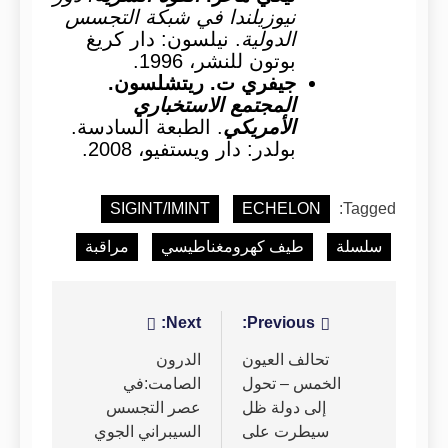
نيوزيلندا في شبكة التجسس
الدولية
. نيلسون: دار كريغ
بوتون للنشر، 1996.
جيفري ت. ريتشلسون.
المجتمع الاستخباري
الأمريكي
. الطبعة السادسة.
بولدر: دار ويستفيو، 2008.
SIGINT/IMINT
ECHELON
Tagged:
سلسلة
طيف كهرومغناطيسي
مراقبة
تصفّح
Previous:
Next:
المقالات
تحالف العيون
الدرون
الخمس – تحول
الصامت:في
إلى دولة ظل
عصر التجسس
سيطرت على
السيبراني الجوي