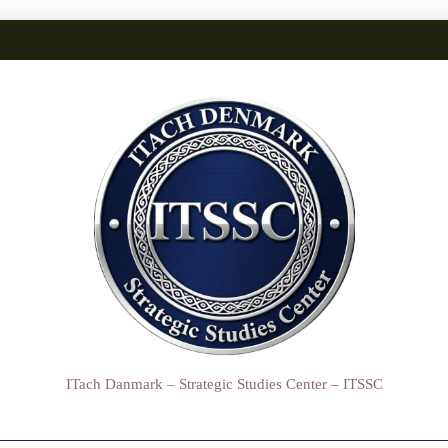
ITach Danmark – Strategic Studies Center – ITSSC