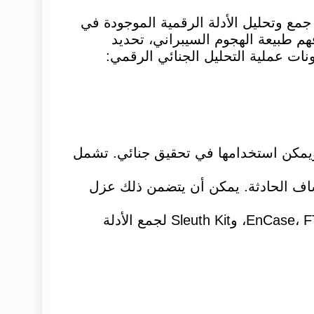
مع وتحليل الأدلة الرقمية الموجودة في
هم طبيعة الهجوم السيبراني، تحديد
نات عملية التحليل الجنائي الرقمي:
ا ويمكن استخدامها في تحقيق جنائي. تشمل
اف الحادثة. يمكن أن يتضمن ذلك عزل
يجب استخدام أدوات متخصصة مثل EnCase، FTK (Forensic Toolkit)، وSleuth Kit لجمع الأدلة