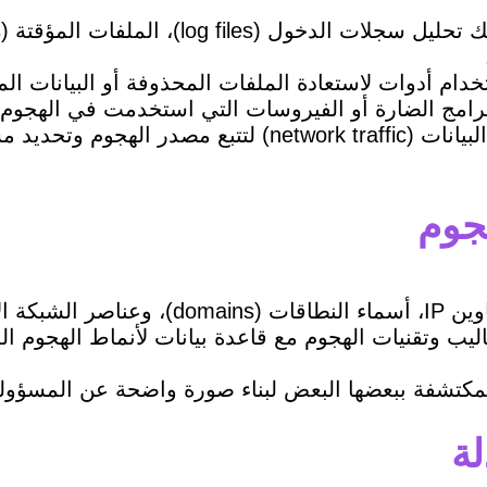
دام أدوات لاستعادة الملفات المحذوفة أو البيانات ال
مج الضارة أو الفيروسات التي استخدمت في الهجوم لف
تحليل حركة البيانات (network traffic) لتتبع 
جوم
ة الأخرى التي استخدمها المهاجمون.
يب وتقنيات الهجوم مع قاعدة بيانات لأنماط الهجوم ال
كتشفة ببعضها البعض لبناء صورة واضحة عن المسؤولين
لة