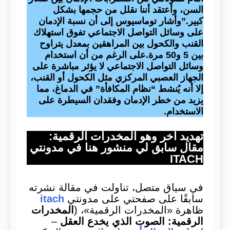
السن، وأعتقد أننا نقلل من حجمها بشكل
كبير.”وأشار توماسيوس إلى أن نسبة الإدمان
على وسائل التواصل الاجتماعي تفوق استهلاك
القنب والكحول بين المراهقين بمعدل يتراوح
بين 5 و50 مرة.على الرغم من أن استخدام
وسائل التواصل الاجتماعي لا يؤثر مباشرة على
الجهاز العصبي المركزي مثل الكحول أو القنب،
إلا أنه يُنشط “نظام المكافأة” في الدماغ، مما
يزيد من خطر الإدمان وفقدان السيطرة على
الاستخدام.
تهديد آخر وهو المخدرات الرقمية:
مقال سابق لي منشور هنا في مدونتي
ITACH
في سياق متصل، تناولت في مقالة نشرته
سابقًا على صفحتي على مدونتي
itach
ظاهرة «المخدرات الرقمية»، (
المخدرات
الرقمية: الصوت الذي يخدع العقل
–