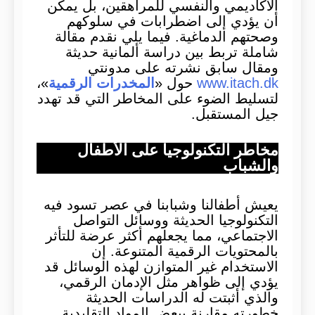
الأكاديمي والنفسي للمراهقين، بل يمكن
أن يؤدي إلى اضطرابات في سلوكهم
وصحتهم الدماغية. فيما يلي نقدم مقالة
شاملة تربط بين دراسة ألمانية حديثة
ومقال سابق نشرته على مدونتي
www.itach.dk
حول «
المخدرات الرقمية
»،
لتسليط الضوء على المخاطر التي قد تهدد
جيل المستقبل.
مخاطر التكنولوجيا على الأطفال
والشباب
يعيش أطفالنا وشبابنا في عصر تسود فيه
التكنولوجيا الحديثة ووسائل التواصل
الاجتماعي، مما يجعلهم أكثر عرضة للتأثر
بالمحتويات الرقمية المتنوعة. إن
الاستخدام غير المتوازن لهذه الوسائل قد
يؤدي إلى ظواهر مثل الإدمان الرقمي،
والذي أثبتت له الدراسات الحديثة
خطورته مقارنة ببعض المواد التقليدية