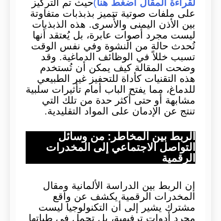
لقراءة المقال أضغط هنا
)
حيث تم التركيز
على ملفات صوتية تتميز بذبذبات متفاوتة
بين الأذن اليمنى والأُسرى. هذه الذبذبات
ليست مجرد أصوات عابرة، بل يُعتقد أنها
تُحدث حالة من النشوة وفي نفس الوقت
تسبب خللاً في الوظائف الدماغية. وقد
وضحت المقالة كيف يمكن أن تُستخدم
هذه التقنيات كأداة للتحفيز غير الطبيعي
للدماغ، مما يفتح الباب أمام تأثيرات سلبية
مشابهة أو حتى أكثر حدة من تلك التي
تنتج عن الإدمان على المواد التقليدية.
الربط بين المخاطر: من وسائل
التواصل الاجتماعي إلى المخدرات
الرقمية
إن الربط بين الدراسة الألمانية ومقال
المخدرات الرقمية يكشف عن واقع
مشترك يشير إلى أن التكنولوجيا ليست
مجرد أدوات ترفيهية، بل تحمل في طياتها