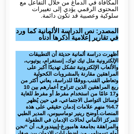
المكافأة في الدماغ من خلال التفاعل مع
المحتوى الرقمي يؤدي إلى تغييرات
سلوكية وعصبية قد تكون دائمة.
المصدر: نص الدراسة الألمانية كما ورد
في تقارير إعلامية أذكرها أدناه
أظهرت دراسة ألمانية حديثة أن التطبيقات
الإلكترونية مثل تيك توك، إنستغرام، يوتيوب،
والألعاب الإلكترونية تشكل تهديدًا أكبر على
المراهقين مقارنة بالمشروبات الكحولية
وتعاطي القنب.ووفقًا للدراسة، يعاني أكثر من
ربع المراهقين الذين تتراوح أعمارهم بين 10
و17 عامًا من استخدام مفرط أو مفرط للغاية
لوسائل التواصل الاجتماعي، في حين يُظهر
4.7% منهم علامات إدمان حقيقي على هذه
المنصات.أوضح رينير توماسيوس، المدير الطبي
للمركز الألماني لحالات الإدمان في الطفولة
والمراهقة بجامعة هامبورغ-إيبيندورف، أن “نحن
أمام تسونامي من اضطرابات الإدمان بين صغار