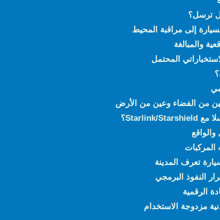
هل ترسل؟
ية والمبالغة
لاستخباراتي المحتمل
؟
مي
Starlin؟
والواقع
ت المركبات
ارة تعرف المدينة
ار النفوذ البرمجي
ة الرقمية
نية مزدوجة الاستخدام