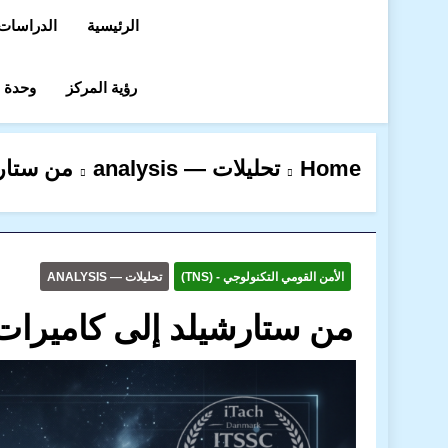
الرئيسية
الدراسات 
رؤية المركز
وحدة در
Home
تحليلات — analysis
من ستارش
الأمن القومي التكنولوجي - (TNS)
تحليلات — ANALYSIS
من ستارشيلد إلى كاميرات ت