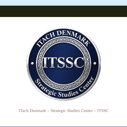
ITach Danmark – Strategic Studies Center – ITSSC