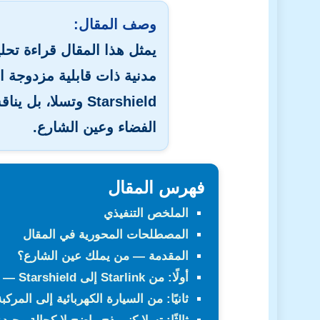
وصف المقال:
يمثل هذا المقال قراءة تحل
مدنية ذات قابلية مزدوجة ال
Starshield
وتسلا، بل يناقش
الفضاء وعين الشارع.
فهرس المقال
الملخص التنفيذي
المصطلحات المحورية في المقال
المقدمة — من يملك عين الشارع؟
أولًا: من Starlink إلى Starshield — الفرق بين الاتصال والمراقبة
ثانيًا: من السيارة الكهربائية إلى المركب