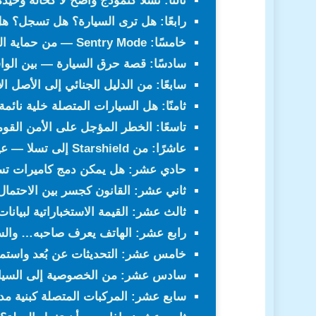
ثالثًا: تسلا كنموذج واضح لا كحالة وحيدة
رابعًا: هل ترى السيارة؟ هل تسجل؟ 
خامسًا: Sentry Mode — من حماية السيارة إلى مراقبة المحيط
سادسًا: قصة حرق السيارة — بين الواقع
سابعًا: من الدليل الجنائي إلى الأصل ا
ثامنًا: هل السيارات المتصلة خلية نائمة
تاسعًا: الخطر المؤجل على الأمن القو
عاشرًا: من Starshield إلى تسلا — عين من الفضاء وعين من الأرض
حادي عشر: هل يمكن دمج كاميرات تسلا مع k/Starshield
ثاني عشر: القانون كجسر بين الاحتمال 
ثالث عشر: القيمة الاستخباراتية لبيانا
رابع عشر: الهاتف يعرف صاحبه… والسي
خامس عشر: التحديثات عن بُعد واستمر
سادس عشر: من الخصوصية إلى السياد
سابع عشر: المركبات المتصلة كبنية مد