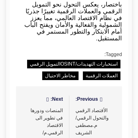
باختصار، يعكس التحول نحو التمويل
الرقمي والعملات الرقمية تغييرًا جذريًا
في نظام الاقتصاد العالمي، مما يعزز
الشمولية والفعالية والأمان ويفتح الباب
أمام الابتكار والتطور المستمر في
المستقبل.
Tagged:
استخبارات التهديدات/OSINTالتمويل الرقمي
العملات الرقمية
مخاطر الاحتيال
تصفّح
Previous:
Next:
المقالات
الأقتصاد الرقمي
المنصات ودورها
والتحول الرقمي/
في تطوير الى
م.مصطفى
الاقتصاد
الشريف
الرقمي.م/