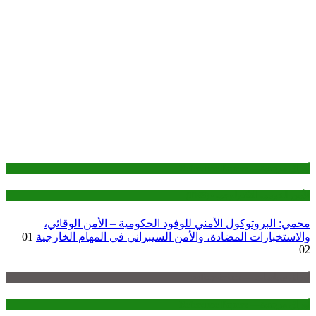
أوراق مرجعية— Reference Papers
الأمن القومي التكنولوجي - (TNS)
محمي: البروتوكول الأمني للوفود الحكومية – الأمن الوقائي،
والاستخبارات المضادة، والأمن السيبراني في المهام الخارجية
01
02
أوراق سياسات — policy-briefs
أوراق مرجعية— Reference Papers