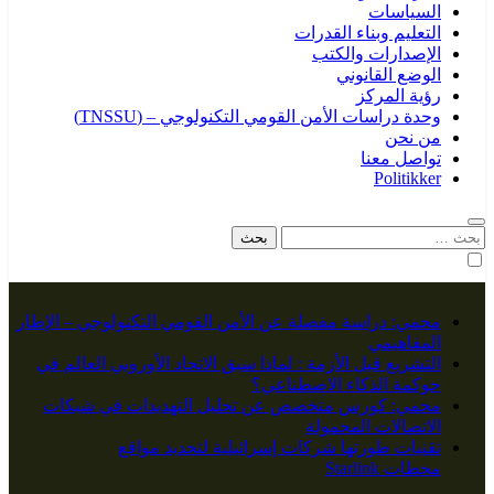
السياسات
التعليم وبناء القدرات
الإصدارات والكتب
الوضع القانوني
رؤية المركز
وحدة دراسات الأمن القومي التكنولوجي – (TNSSU)
من نحن
تواصل معنا
Politikker
البحث
عن:
محمي: دراسة مفصلة عن الأمن القومي التكنولوجي – الإطار
المفاهيمي
التشريع قبل الأزمة : لماذا سبق الاتحاد الأوروبي العالم في
حوكمة الذكاء الاصطناعي؟
محمي: كورس متخصص عن تحليل التهديدات في شبكات
الاتصالات المحمولة
تقنيات طورتها شركات إسرائيلية لتحديد مواقع
محطات Starlink