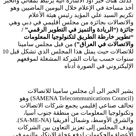
كذلك هناك خبر أود الأشارة أليه يرتبط بمقالي والخبر
أخذ مساحة في الإعلام خلال اليومين الماضيين وهو
تكريم السيد علي المؤيد رئيس هيئة الأعلام
والاتصالات بجائزة من مجلس أقليمي في دبي وهي
جائزة (“الريادة والتميز في التطوير الرقمي” /
“تطوير خارطة الطريق لتكنولوجيا المعلومات
والاتصالات في العراق”)
من قبل مجلس سامينا
للاتصالات حيث يمثل هذا المجلس الذي تشكل قبل 10
سنوات حسب بيانات الشركة المشغلة لموقعهم
الإليكتروني في الصورة أدناه
يشير الخبر الى أن مجلس سامينا للاتصالات
(SAMENA Telecommunications Council) وهو
تحالف صناعي إقليمي يجمع شركات الاتصالات
وتكنولوجيا المعلومات من منطقة جنوب آسيا،
والشرق الأوسط، وشمال أفريقيا (SA-ME-NA).
يهدف المجلس إلى تعزيز التعاون بين الشركات
الأعضاء والحكومات لدفع عجلة الابتكار والنمو في