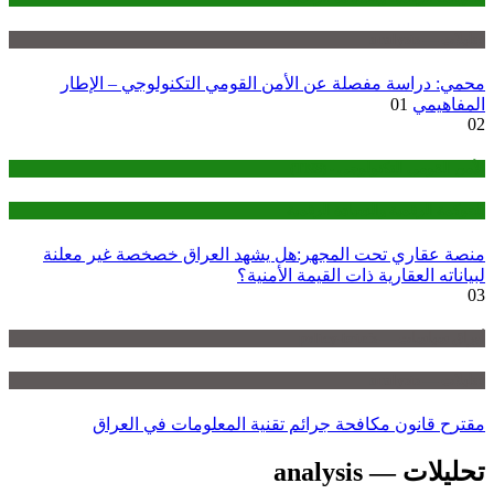
تحليلات — analysis
محمي: دراسة مفصلة عن الأمن القومي التكنولوجي – الإطار
المفاهيمي
01
02
الأمن القومي التكنولوجي - (TNS)
الحوكمة الرقمية والسيادة الرقمية
منصة عقاري تحت المجهر:هل يشهد العراق خصخصة غير معلنة
لبياناته العقارية ذات القيمة الأمنية؟
03
أوراق سياسات — policy-briefs
تحليلات — analysis
مقترح قانون مكافحة جرائم تقنية المعلومات في العراق
تحليلات — analysis