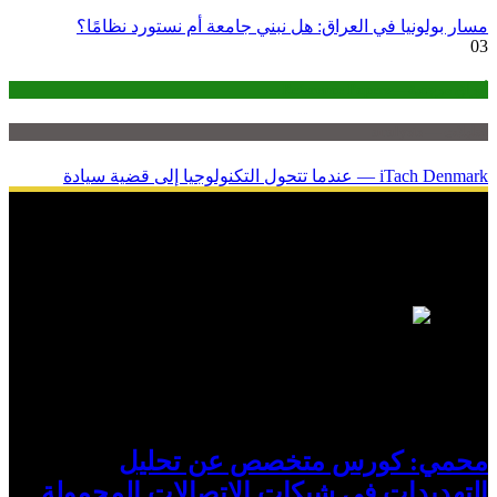
مسار بولونيا في العراق: هل نبني جامعة أم نستورد نظامًا؟
03
أوراق مرجعية— Reference Papers
تحليلات — analysis
iTach Denmark — عندما تتحول التكنولوجيا إلى قضية سيادة
دراسات
1
محمي: كورس متخصص عن تحليل
التهديدات في شبكات الاتصالات المحمولة