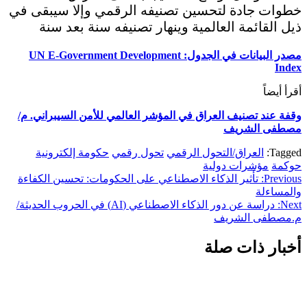
خطوات جادة لتحسين تصنيفه الرقمي وإلا سيبقى في
ذيل القائمة العالمية وينهار تصنيفه سنة بعد سنة
مصدر البيانات في الجدول: UN E-Government Development
Index
أقرأ أيضاً
وقفة عند تصنيف العراق في المؤشر العالمي للأمن السيبراني. م/
مصطفى الشريف
Tagged:
العراق/التحول الرقمي
تحول رقمي
حكومة إلكترونية
حوكمة
مؤشرات دولية
تصفّح
Previous:
تأثير الذكاء الاصطناعي على الحكومات: تحسين الكفاءة
والمساءلة
المقالات
Next:
دراسة عن دور الذكاء الاصطناعي (AI) في الحروب الحديثة/
م.مصطفى الشريف
أخبار ذات صلة