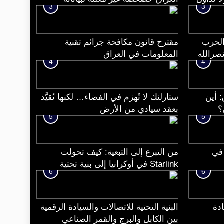
3
3
العقارية ذات القيمة الأمنية؟
الحرب
مقترح قانون مكافحة جرائم تقنية
نصرالله
المعلومات في العراق
4
4
 أين
ستارلنك لا تُهزم في الفضاء… لكنها تُقيَّد
؟
بعقد سيادي من الأرض
5
5
NAS… بل في
من التبرع إلى التبعية: كيف تحولت
Starlink في أوكرانيا إلى بنية تحتية
6
6
استراتيجية خارج السيادة الوطنية؟
دة
البنية التحتية للاتصالات والسيادة الرقمية
بين الكابل والبرج والقمر الصناعي