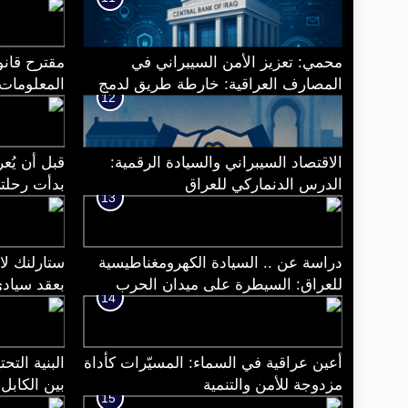
سيادية مستقلة.
محمي: تعزيز الأمن السيبراني في
مقترح قانو
المصارف العراقية: خارطة طريق لدمج
المعلومات
12
NIST 2.0 مع حلول Palantir
الاقتصاد السيبراني والسيادة الرقمية:
قبل أن يُع
الدرس الدنماركي للعراق
بدأت رحلت
13
1997…
الدولة وسيا
دراسة عن .. السيادة الكهرومغناطيسية
ستارلنك لا 
للعراق: السيطرة على ميدان الحرب
بعقد سياد
14
الخامسة
أعين عراقية في السماء: المسيّرات كأداة
البنية التح
مزدوجة للأمن والتنمية
بين الكابل
15