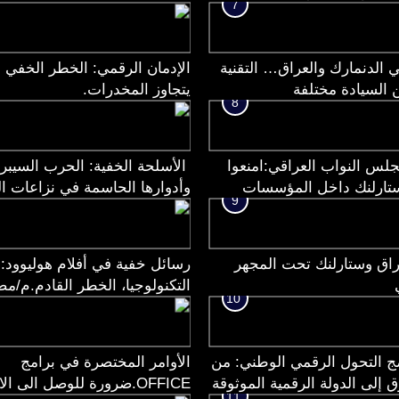
7
 الدنمارك والعراق… التقنية
الإدمان الرقمي: الخطر الخفي 
 السيادة مختلفة
يتجاوز المخدرات.
8
جلس النواب العراقي:امنعوا
الأسلحة الخفية: الحرب السيبرا
تارلنك داخل المؤسسات
وأدوارها الحاسمة في نزاعات 
9
الأمنية قبل أن تتحول الخدمة
الأوسط
رتهان سيادي
عراق وستارلنك تحت المجهر
رسائل خفية في أفلام هوليوود:
التكنولوجيا، الخطر القادم.م/
10
الشريف
 التحول الرقمي الوطني: من
الأوامر المختصرة في برامج
ق إلى الدولة الرقمية الموثوقة
OFFICE.ضرورة للوصل الى ا
11