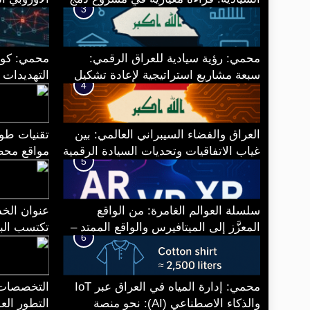
3
البطاقة الوطنية مع بطاقة السكن
الاصطناعي
محمي: رؤية سيادية للعراق الرقمي:
محمي: كو
سبعة مشاريع استراتيجية لإعادة تشكيل
التهديدات 
4
مؤسسات الجمهورية الرقمية.
المحمولة
العراق والفضاء السيبراني العالمي: بين
تقنيات طور
غياب الاتفاقيات وتحديات السيادة الرقمية
مواقع محطات nk
5
سلسلة العوالم الغامرة: من الواقع
المعزَّز إلى الميتافيرس والواقع الممتد –
تكتسب البي
6
ملخّص سيادي وتوصيات
استخباراتي
محمي: إدارة المياه في العراق عبر IoT
التخصصات 
والذكاء الاصطناعي (AI): نحو منصة
التطور الع