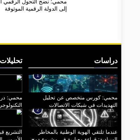
محمي: نضج التحول الرقمي ال
إلى الدولة الرقمية الموثوقة
دراسات
تحليلات
1
محمي: كورس متخصص عن تحليل
محمي: درا
التهديدات في شبكات الاتصالات
التكنولوجي
2
المحمولة
عندما تلتقي الهوية الوطنية بالمخاطر
التشريع قبل
السيادية: قراءة معيارية في مشروع دمج
الأوروبي ا