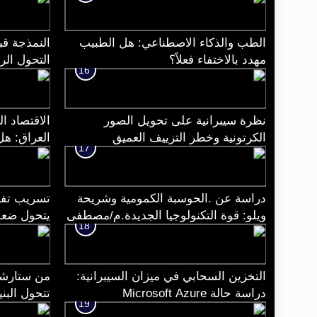
الطب والذكاء الاصطناعي: هل الطبيب
النمذجة ق
مهدد بالاختفاء فعلاً؟
التحول الر
16
نظرة سيبرانية على تحويل الصور
الاقتصاد ا
الكرتونية وخطر التزييف العميق
العراق: هل
17
لمواكبة ال
دراسة عن .الحوسبة الكمومية وشريحة
تسريب تفا
ويلو: قوة التكنولوجيا الجديدة.م/مصطفى
يتحول ضعف
18
الشريف
إنساني و
التخزين السحابي في ميزان السيبرانية:
من ستارشيل
دراسة حالة Microsoft Azure
تتحول البني
19
متنقلة