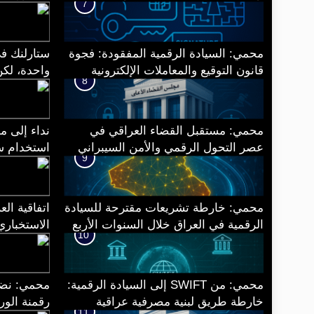
7
وطنية للبصمة المائية
محمي: السيادة الرقمية المفقودة: فجوة
ستارلنك في
قانون التوقيع والمعاملات الإلكترونية
واحدة، لكن
8
العراقي أمام eIDAS 2.0
محمي: مستقبل القضاء العراقي في
نداء إلى م
عصر التحول الرقمي والأمن السيبراني
استخدام س
9
الحكومية و
إلى أداة ا
محمي: خارطة تشريعات مقترحة للسيادة
اتفاقية ال
الرقمية في العراق خلال السنوات الأربع
الاستخباري
10
المقبلة
محمي: من SWIFT إلى السيادة الرقمية:
محمي: نضج
خارطة طريق لبنية مصرفية عراقية
رقمنة الور
11