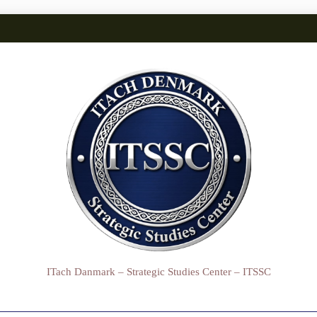
ITach Danmark – Strategic Studies Center – ITSSC