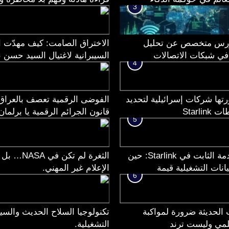
3
؟
رس متخصص عن تحليل
الاختراق الصامت: كيف مهدّت 
في شبكات الاتصالات
السيبرانية لاغتيال السيد حسن 
4
تها شركات إسرائيلية لتحديد
الفوضى الرقمية تعصف بالعراق:
Starli
قانون الجرائم الرقمية يا برلمان
5
عنوان الخدمة الثابت في Starlink: حين
الثغرة لم تكن في A
انات التشغيلية قيمة
الإعلام غير المهني.
6
ة محتملة
الحديثة ضرورة لمواكبة
تكنولوجيا السلاح الحديث والسيا
لمي وليست ترند
التشغيلية.