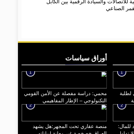
تية للاتصالات والسيادة الرقمية بين الكابل
قمر الصناعي
أوراق سياسات
1
1
 لطلبة
محمي: دراسة مفصلة عن الأمن القومي
ة
التكنولوجي – الإطار المفاهيمي
2
2
 للمال:
منصة عقاري تحت المجهر:هل يشهد
ا تداول
العراق خصخصة غير معلنة لبياناته