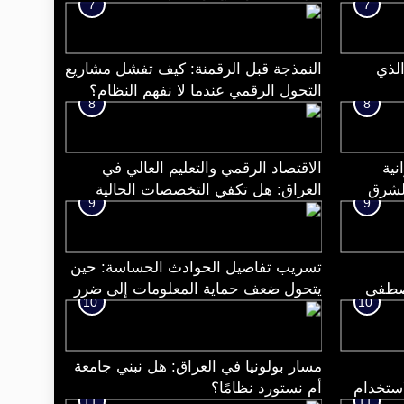
7
7
الذي
النمذجة قبل الرقمنة: كيف تفشل مشاريع
التحول الرقمي عندما لا نفهم النظام؟
8
8
نية
الاقتصاد الرقمي والتعليم العالي في
الشرق
العراق: هل تكفي التخصصات الحالية
9
9
لمواكبة التحول القادم؟
تسريب تفاصيل الحوادث الحساسة: حين
مصطفى
يتحول ضعف حماية المعلومات إلى ضرر
10
10
إنساني ومؤسسي
مسار بولونيا في العراق: هل نبني جامعة
لاستخدام
أم نستورد نظامًا؟
11
11