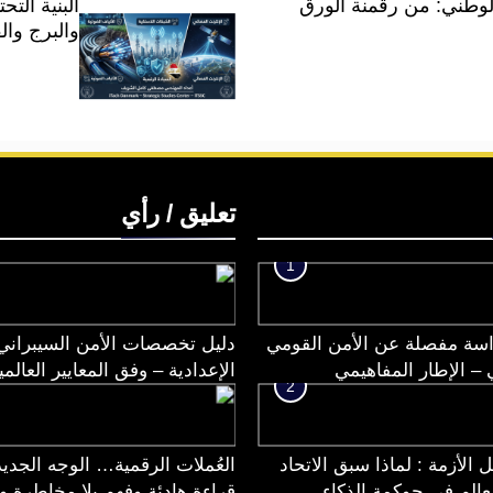
وطني: من رقمنة الورق
البنية التح
والبرج وال
تعليق / رأي
1
سة مفصلة عن الأمن القومي
دليل تخصصات الأمن السيبراني
 – الإطار المفاهيمي
الإعدادية – وفق المعايير العالمي
2
 الأزمة : لماذا سبق الاتحاد
العُملات الرقمية… الوجه الجديد
لعالم في حوكمة الذكاء
قراءة هادئة وفهم بلا مخاطرة ول