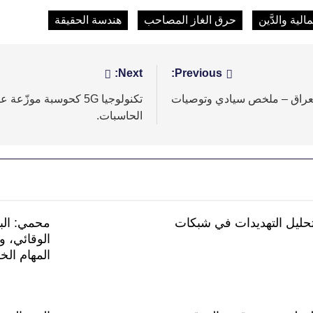
الية والدَّين
حرق الغاز المصاحب
هندسة الحقيقة
Next:
Previous:
لعراق – ملخص سيادي وتوصيات
تكنولوجيا 5G كحوسبة م
الحاسبات.
يل التهديدات في شبكات
محمي: البر
الوقائي، و
المهام الخ