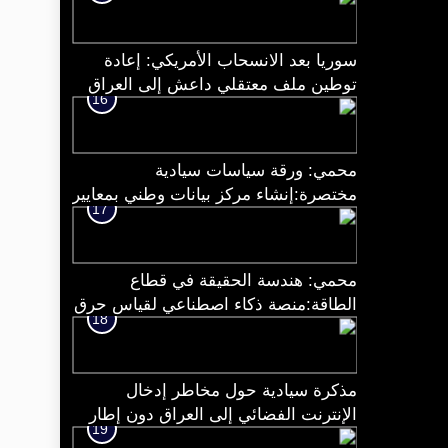
سوريا بعد الانسحاب الأمريكي: إعادة
توطين ملف معتقلي داعش إلى العراق
16
وتداعياته الأمنية الإقليمية
محمي: ورقة سياسات سيادية
مختصرة:إنشاء مركز بيانات وطني بمعايير
17
دولية في العراق.
محمي: هندسة الحقيقة في قطاع
الطاقة:منصة ذكاء اصطناعي لقياس حرق
18
الغاز وربطه بعجز الكهرباء والدَّين
مذكرة سيادية حول مخاطر إدخال
الإنترنت الفضائي إلى العراق دون إطار
19
وطني ضابط: