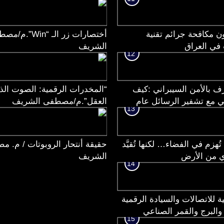
المحترف.م/مصطفى الشريف
ن مكافحة جرائم تقنية
أختصارات زر الـ “Win”
 في العراق
الشريف
12
رف بالأمن السيبراني :كيف
“المخدرات الرقمية: الصوت الذ
ي مع تشفير الرسائل عام
العقل”.م/مصطفى الشريف
13
 وامتدت إلى البحث في حماية
دتها الرقمية
تُهزم في الفضاء… لكنها تُقيَّد
حقيقة أنتحار الروبوتات / م. 
ي من الأرض
الشريف
14
تية للاتصالات والسيادة الرقمية
 والبرج والقمر الصناعي
15