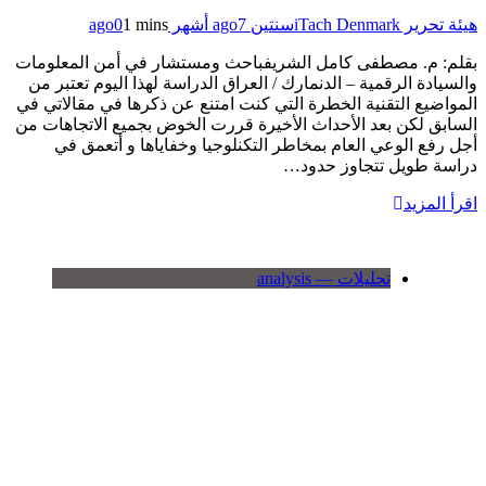
هيئة تحرير iTach Denmark
سنتين ago
7 أشهر ago
1 mins
0
بقلم: م. مصطفى كامل الشريفباحث ومستشار في أمن المعلومات
والسيادة الرقمية – الدنمارك / العراق الدراسة لهذا اليوم تعتبر من
المواضيع التقنية الخطرة التي كنت امتنع عن ذكرها في مقالاتي في
السابق لكن بعد الأحداث الأخيرة قررت الخوض بجميع الاتجاهات من
أجل رفع الوعي العام بمخاطر التكنلوجيا وخفاياها و أتعمق في
دراسة طويل تتجاوز حدود…
اقرأ المزيد
تحليلات — analysis