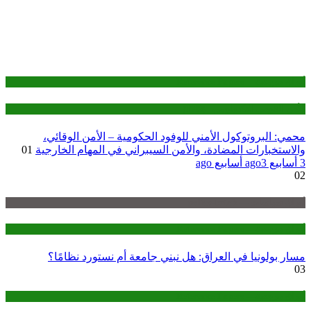
أوراق مرجعية— Reference Papers
الأمن القومي التكنولوجي - (TNS)
محمي: البروتوكول الأمني للوفود الحكومية – الأمن الوقائي،
والاستخبارات المضادة، والأمن السيبراني في المهام الخارجية
01
3 أسابيع ago
3 أسابيع ago
02
أوراق سياسات — policy-briefs
أوراق مرجعية— Reference Papers
مسار بولونيا في العراق: هل نبني جامعة أم نستورد نظامًا؟
03
أوراق مرجعية— Reference Papers