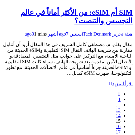
SIM أم eSIM: من الأكثر أماناً في عالم
التجسس والتنصت؟
هيئة تحرير iTach Denmark
سنتين ago
7 أشهر ago
1 mins
0
مقال بقلم: م. مصطفى كامل الشريف في هذا المقال أريد أن أتناول
مقارنة بين شريحة الهاتف النقال SIM التقليدية وeSIM الحديثة من
الناحية الأمنية، مع التركيز على جوانب مثل التشفير، المصادقة.و
الأتصال الآمن. مقدمة تعد شريحة الهاتف، سواء كانت SIM التقليدية
أو eSIM،الحديثة جزءاً أساسياً في عالم الاتصالات الحديثة. مع تطور
التكنولوجيا، ظهرت eSIM كبديل…
اقرأ المزيد
1
…
13
14
15
16
17