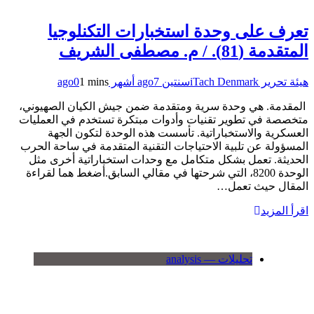
تعرف على وحدة استخبارات التكنلوجيا
المتقدمة (81). / م. مصطفى الشريف
هيئة تحرير iTach Denmark
سنتين ago
7 أشهر ago
1 mins
0
المقدمة. هي وحدة سرية ومتقدمة ضمن جيش الكيان الصهيوني،
متخصصة في تطوير تقنيات وأدوات مبتكرة تستخدم في العمليات
العسكرية والاستخباراتية. تأسست هذه الوحدة لتكون الجهة
المسؤولة عن تلبية الاحتياجات التقنية المتقدمة في ساحة الحرب
الحديثة. تعمل بشكل متكامل مع وحدات استخباراتية أخرى مثل
الوحدة 8200، التي شرحتها في مقالي السابق.أضغط هما لقراءة
المقال حيث تعمل…
اقرأ المزيد
تحليلات — analysis