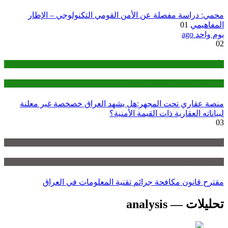
محمي: دراسة مفصلة عن الأمن القومي التكنولوجي – الإطار
المفاهيمي
01
يوم واحد ago
02
الأمن القومي التكنولوجي - (TNS)
الحوكمة الرقمية والسيادة الرقمية
منصة عقاري تحت المجهر:هل يشهد العراق خصخصة غير معلنة
لبياناته العقارية ذات القيمة الأمنية؟
03
أوراق سياسات — policy-briefs
تحليلات — analysis
مقترح قانون مكافحة جرائم تقنية المعلومات في العراق
تحليلات — analysis