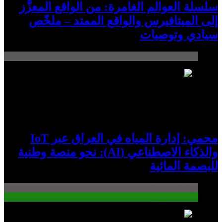
سلسلة العوالم الغامرة: من الواقع المعزَّز
إلى الميتافيرس والواقع الممتد – ملخّص
سيادي وتوصيات
دراسات — studies
6
محمي: إدارة المياه في العراق عبر IoT
والذكاء الاصطناعي (AI): نحو منصة وطنية
للبصمة المائية
دراسات — studies
مقالات محمية
7