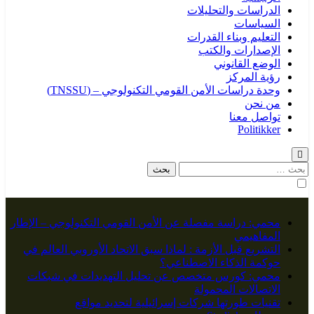
الدراسات والتحليلات
السياسات
التعليم وبناء القدرات
الإصدارات والكتب
الوضع القانوني
رؤية المركز
وحدة دراسات الأمن القومي التكنولوجي – (TNSSU)
من نحن
تواصل معنا
Politikker
البحث
عن:
محمي: دراسة مفصلة عن الأمن القومي التكنولوجي – الإطار
المفاهيمي
التشريع قبل الأزمة : لماذا سبق الاتحاد الأوروبي العالم في
حوكمة الذكاء الاصطناعي؟
محمي: كورس متخصص عن تحليل التهديدات في شبكات
الاتصالات المحمولة
تقنيات طورتها شركات إسرائيلية لتحديد مواقع