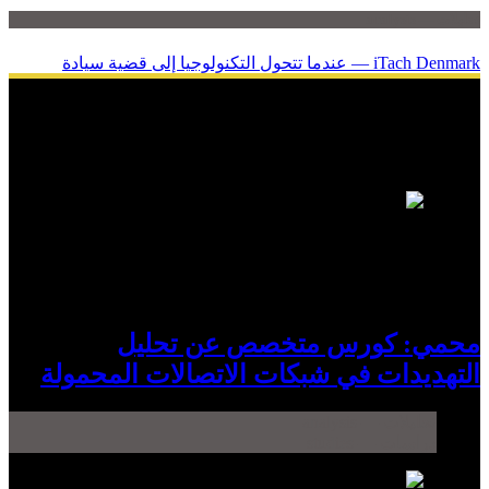
تحليلات — analysis
iTach Denmark — عندما تتحول التكنولوجيا إلى قضية سيادة
دراسات
1
محمي: كورس متخصص عن تحليل
التهديدات في شبكات الاتصالات المحمولة
تحليلات — analysis
دراسات — studies
2