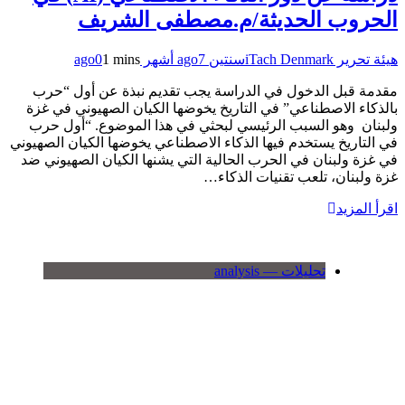
الحروب الحديثة/م.مصطفى الشريف
هيئة تحرير iTach Denmark
سنتين ago
7 أشهر ago
1 mins
0
مقدمة قبل الدخول في الدراسة يجب تقديم نبذة عن أول “حرب
بالذكاء الاصطناعي” في التاريخ يخوضها الكيان الصهيوني في غزة
ولبنان وهو السبب الرئيسي لبحثي في هذا الموضوع. “أول حرب
في التاريخ يستخدم فيها الذكاء الاصطناعي يخوضها الكيان الصهيوني
في غزة ولبنان في الحرب الحالية التي يشنها الكيان الصهيوني ضد
غزة ولبنان، تلعب تقنيات الذكاء…
اقرأ المزيد
تحليلات — analysis