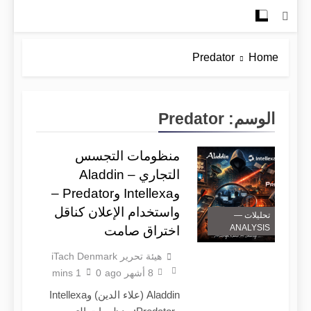
Predator
Home
الوسم:
Predator
منظومات التجسس
التجاري – Aladdin
وIntellexa وPredator –
واستخدام الإعلان كناقل
تحليلات —
ANALYSIS
اختراق صامت
هيئة تحرير iTach Denmark
8 أشهر ago
0
1 mins
Aladdin (علاء الدين) وIntellexa