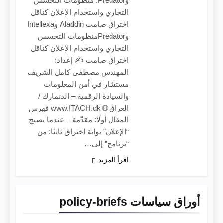
وPredator: منظومات التجسس
التجاري واستخدام الإعلان كناقل
اختراق صامت Aladdin وIntellexa
وPredatorمنظومات التجسس
التجاري واستخدام الإعلان كناقل
اختراق صامت ✍️ إعداد:
المهندس مصطفى كامل الشريف
مستشار في أمن المعلومات
والسيادة الرقمية – الدنمارك /
العراق 🌐 www.ITACH.dk فهرس
المقال أولًا: مقدّمة – عندما يصبح
“الإعلان” بوابة اختراق ثانيًا: من
“برنامج” إلى…
اقرأ المزيد
أوراق سياسات policy-briefs