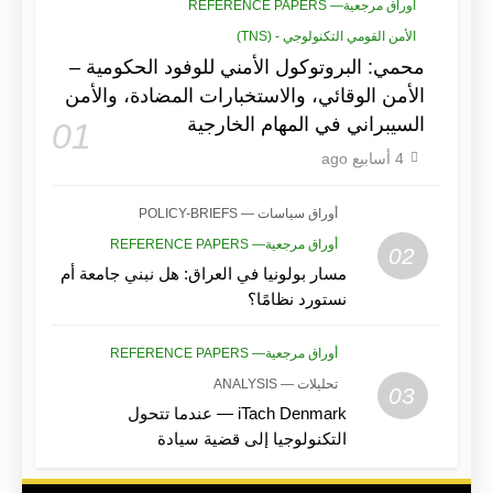
أوراق مرجعية— REFERENCE PAPERS
الأمن القومي التكنولوجي - (TNS)
محمي: البروتوكول الأمني للوفود الحكومية –
الأمن الوقائي، والاستخبارات المضادة، والأمن
السيبراني في المهام الخارجية
01
4 أسابيع ago
أوراق سياسات — POLICY-BRIEFS
أوراق مرجعية— REFERENCE PAPERS
02
مسار بولونيا في العراق: هل نبني جامعة أم
نستورد نظامًا؟
أوراق مرجعية— REFERENCE PAPERS
تحليلات — ANALYSIS
03
iTach Denmark — عندما تتحول
التكنولوجيا إلى قضية سيادة