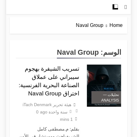
Naval Group
Home
الوسم:
Naval Group
تسريب الشيفرة بهجوم
سيبراني على عملاق
الصناعة البحرية الفرنسية:
اختراق Naval Group
تحليلات —
ANALYSIS
هيئة تحرير iTach Denmark
سنة واحدة ago
0
1 mins
بقلم: م.مصطفى كامل
الشريفباحث ومستشار في الأمن