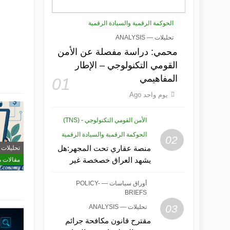
الحوكمة الرقمية والسيادة الرقمية
تحليلات — ANALYSIS
محمي: دراسة مفصلة عن الأمن
القومي التكنولوجي – الإطار
المفاهيمي
01
يوم واحد Ago
الأمن القومي التكنولوجي - (TNS)
الحوكمة الرقمية والسيادة الرقمية
02
منصة عقاري تحت المجهر:هل
تحليلات — SIS
يشهد العراق خصخصة غير
مقالات 
معلنة لبياناته العقارية ذات
القيمة الأمنية؟
أوراق سياسات — POLICY-
BRIEFS
03
تحليلات — ANALYSIS
مقترح قانون مكافحة جرائم