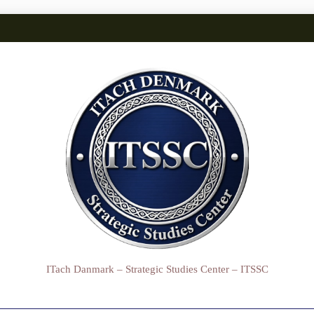
ITach Danmark – Strategic Studies Center – ITSSC