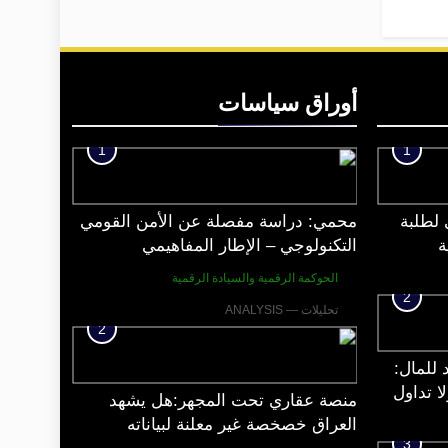
أوراق سياسات
1
1
 لطلبة
محمي: دراسة مفصلة عن الأمن القومي
ة
التكنولوجي – الإطار المفاهيمي
الحوكمة الرقمية والسيادة الرقمية
2
تحليلات — ANALYSIS
2
 للمال:
ا تداول
منصة عقاري تحت المجهر:هل يشهد
العراق خصخصة غير معلنة لبياناته
3