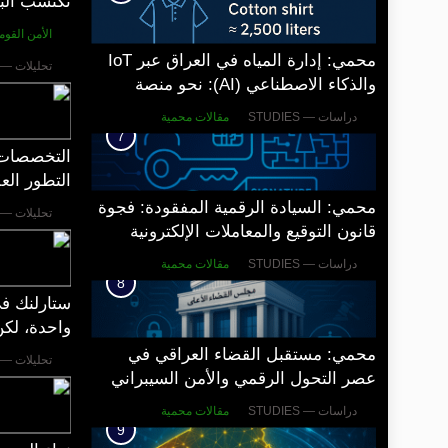
تكتسب البي
استخباراتي
الأمن القومي
محمي: إدارة المياه في العراق عبر IoT
تحليلات — ANALYSIS
والذكاء الاصطناعي (AI): نحو منصة
وطنية للبصمة المائية
دراسات — STUDIES
مقالات محمية
7
التخصصات 
التطور الع
محمي: السيادة الرقمية المفقودة: فجوة
تحليلات — ANALYSIS
قانون التوقيع والمعاملات الإلكترونية
العراقي أمام eIDAS 2.0
دراسات — STUDIES
مقالات محمية
8
ستارلنك في
واحدة، لكن
محمي: مستقبل القضاء العراقي في
تحليلات — ANALYSIS
عصر التحول الرقمي والأمن السيبراني
دراسات — STUDIES
مقالات محمية
9