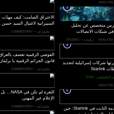
؟
3
الاختراق الصامت: كيف مهدّت 
السيبرانية لاغتيال السيد حسن 
رس متخصص عن تحليل
في شبكات الاتصالات
تعليق/رأي — COMMENTARY
دراسات — STUDIES
4
الفوضى الرقمية تعصف بالعراق:
قانون الجرائم الرقمية يا برلمان
تها شركات إسرائيلية لتحديد
Starli
تعليق/رأي — COMMENTARY
 التكنولوجي - (TNS)
5
الثغرة لم تكن في A
الإعلام غير المهني.
تعليق/رأي — COMMENTARY
عنوان الخدمة الثابت في Starlink: حين