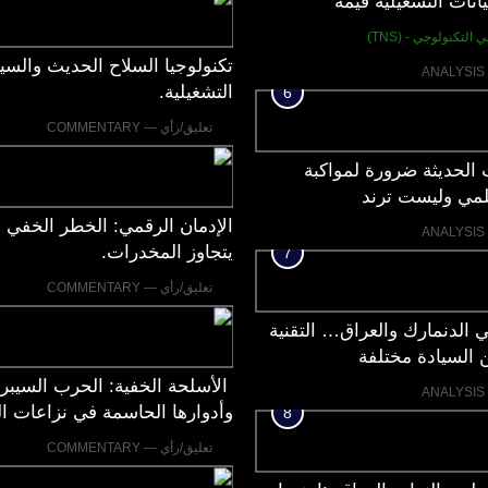
انات التشغيلية قيمة
ة محتملة
 التكنولوجي - (TNS)
تكنولوجيا السلاح الحديث والسيا
التشغيلية.
6
تعليق/رأي — COMMENTARY
الحديثة ضرورة لمواكبة
لمي وليست ترند
الإدمان الرقمي: الخطر الخفي 
يتجاوز المخدرات.
7
تعليق/رأي — COMMENTARY
 الدنمارك والعراق… التقنية
 السيادة مختلفة
الأسلحة الخفية: الحرب السيبرا
وأدوارها الحاسمة في نزاعات 
8
الأوسط
تعليق/رأي — COMMENTARY