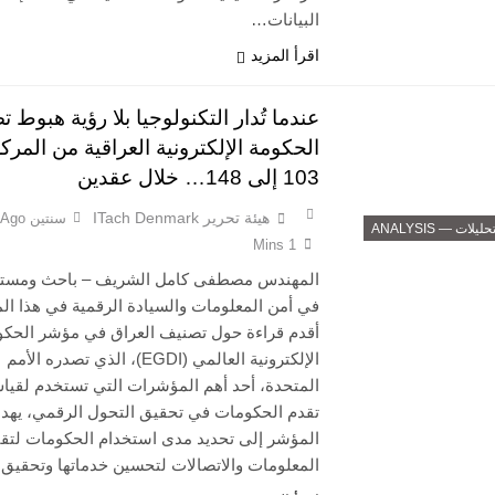
البيانات…
اقرأ المزيد
عندما تُدار التكنولوجيا بلا رؤية هبوط 
الحكومة الإلكترونية العراقية من المرك
103 إلى 148… خلال عقدين
هيئة تحرير ITach Denmark
سنتين Ago
حليلات — ANALYSIS
1 Mins
المهندس مصطفى كامل الشريف – باحث ومست
في أمن المعلومات والسيادة الرقمية في هذا ال
أقدم قراءة حول تصنيف العراق في مؤشر الحكو
الإلكترونية العالمي (EGDI)، الذي تصدره الأمم
المتحدة، أحد أهم المؤشرات التي تستخدم لقي
تقدم الحكومات في تحقيق التحول الرقمي، يه
المؤشر إلى تحديد مدى استخدام الحكومات لتقن
المعلومات والاتصالات لتحسين خدماتها وتحقي