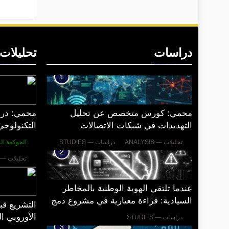
دراسات
تحليلات
1
محمي: كورس متخصص عن تحليل
محمي: درا
التهديدات في شبكات الاتصالات
التكنولوجي
المحمولة
تحليلات — ANALYSIS
دراسات — STUDIES
الحوكمة الر
2
تحليلات — ANALYSIS
عندما تلتقي الهوية الوطنية بالمخاطر
السيادية: قراءة معيارية في مشروع دمج
التشريع قبل
البطاقة الوطنية مع بطاقة السكن
الأوروبي ا
دراسات — STUDIES
3