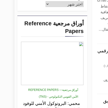
19 العراق في مؤشر GTMI 2025
197. (بمعدل نقاط
% في الشفافية
شريف
أوراق مرجعية Reference
Papers
لرقمي
0
ور.
أوراق مرجعية— REFERENCE PAPERS
الأمن القومي التكنولوجي - (TNS)
يق
محمي: البروتوكول الأمني للوفود