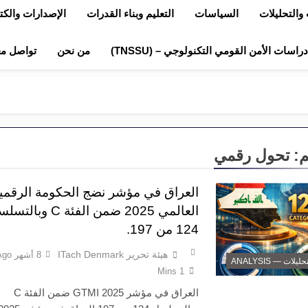
والتحليلات
السياسات
التعليم وبناء القدرات
الإصدارات والك
اسات الأمن القومي التكنولوجي – (TNSSU)
من نحن
تواصل مع
م:
تحول رقمي
العراق في مؤشر نضج الحكومة الرقمي
العالمي 2025 ضمن الفئة C وبا
124 من 197.
هيئة تحرير ITach Denmark
8 أشهر Ago
حليلات — ANALYSIS
1 Mins
العراق في مؤشر GTMI 2025 ضمن الفئة C