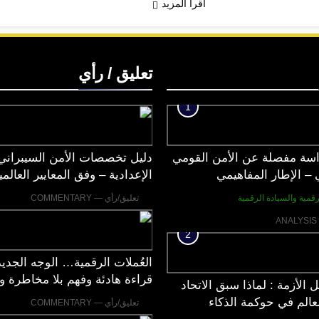
اقرأ المزيد
تعليق / رأي
1
سة مفصلة عن الأمن القومي
دليل تخصصات الأمن السيبراني
 – الإطار المفاهيمي
الإعدادية – وفق المعايير العالمي
قمية والسيادة الرقمية
تعليق/رأي — COMMENTARY
2
العُملات الرقمية… الوجه الجديد
قراءة هادئة وفهم بلا مخاطرة ول
 الأزمة : لماذا سبق الاتحاد
لعالم في حوكمة الذكاء
تعليق/رأي — COMMENTARY