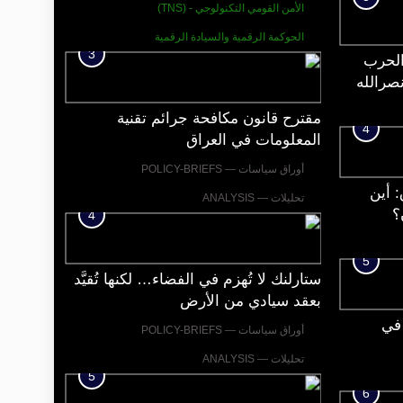
العقارية ذات القيمة الأمنية؟
الأمن القومي التكنولوجي - (TNS)
الحوكمة الرقمية والسيادة الرقمية
3
الحرب
نصرالله
مقترح قانون مكافحة جرائم تقنية
4
المعلومات في العراق
أوراق سياسات — POLICY-BRIEFS
 أين
تحليلات — ANALYSIS
؟
4
5
ستارلنك لا تُهزم في الفضاء… لكنها تُقيَّد
بعقد سيادي من الأرض
NAS… بل في
أوراق سياسات — POLICY-BRIEFS
تحليلات — ANALYSIS
5
6