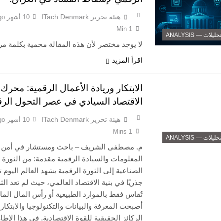
هيئة تحرير ITach Denmark
10 أشهر Ago
1 Min
حليلات — ANALYSIS
لا يوجد مختصر لأن هذه المقالة محمية بكلمة مر
اقرأ المزيد
الابتكار وريادة الأعمال الرقمية: محرك
الاقتصاد السيادي في عصر التحول الر
هيئة تحرير ITach Denmark
10 أشهر Ago
1 Mins
حليلات — ANALYSIS
م. مصطفى الشريف – باحث ومستشار في أمن
المعلومات والسيادة الرقمية مقدمة: من الثورة
الصناعية إلى الثورة الرقمية يشهد العالم اليوم تح
جذريًا في بنية الاقتصاد العالمي، حيث لم تعد الث
تُقاس فقط بالموارد الطبيعية أو رأس المال الما
أصبحت المعرفة والبيانات والتكنولوجيا والابتكار
الركائز الحقيقية للقوة الاقتصادية. في هذا الإطا