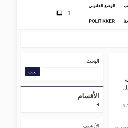
تب
الوضع القانوني
نا
POLITIKKER
البحث
بحث
ة
لتسلسل
الأقسام
0
الأرشيف