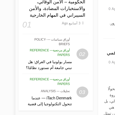
الحكومية – الأمن الوقائي،
والاستخبارات المضادة، والأمن
0
السيبراني في المهام الخارجية
01
ور.
3 أسابيع Ago
أوراق سياسات — POLICY-
BRIEFS
أوراق مرجعية— REFERENCE
قمي
02
PAPERS
مسار بولونيا في العراق: هل
0
نبني جامعة أم نستورد نظامًا؟
أوراق مرجعية— REFERENCE
PAPERS
ولًا
03
تحليلات — ANALYSIS
روة
iTach Denmark — عندما
لي، بل
تتحول التكنولوجيا إلى قضية
 هي
سيادة
ر، تمثل