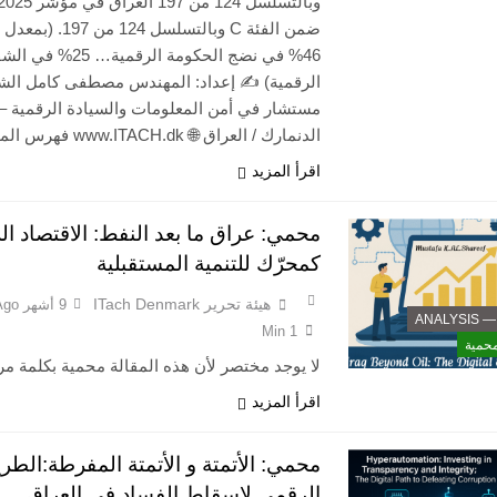
وبالتسلسل 124 من 7
ضمن الفئة C وبالتسلسل 124 من 
46% في نضج الحكومة الرقمية… 25
الرقمية) ✍️ إعداد: المهندس مصطفى كامل ال
مستشار في أمن المعلومات والسيادة الرقمية –
الدنمارك / العراق 🌐 www.ITACH.dk فهرس المقال…
اقرأ المزيد
محمي: عراق ما بعد النفط: الاقتصاد ا
كمحرّك للتنمية المستقبلية
هيئة تحرير ITach Denmark
9 أشهر Ago
ANALY
1 Min
محمية
لا يوجد مختصر لأن هذه المقالة محمية بكلمة مر
اقرأ المزيد
محمي: الأتمتة و الأتمتة المفرطة:الطر
الرقمي لإسقاط الفساد في العراق.