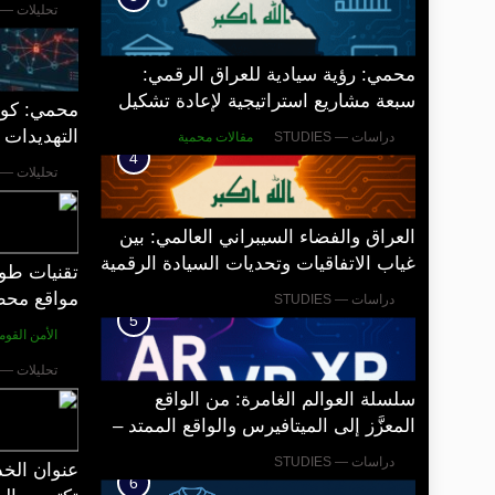
الاصطناعي
تحليلات — ANALYSIS
محمي: رؤية سيادية للعراق الرقمي:
سبعة مشاريع استراتيجية لإعادة تشكيل
محمي: كو
مؤسسات الجمهورية الرقمية.
التهديدات 
دراسات — STUDIES
مقالات محمية
4
المحمولة
تحليلات — ANALYSIS
العراق والفضاء السيبراني العالمي: بين
غياب الاتفاقيات وتحديات السيادة الرقمية
تقنيات طور
مواقع محطات nk
دراسات — STUDIES
5
الأمن القومي
تحليلات — ANALYSIS
سلسلة العوالم الغامرة: من الواقع
المعزَّز إلى الميتافيرس والواقع الممتد –
ملخّص سيادي وتوصيات
دراسات — STUDIES
6