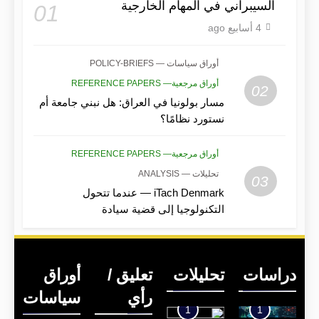
السيبراني في المهام الخارجية
01
4 أسابيع ago
أوراق سياسات — POLICY-BRIEFS
أوراق مرجعية— REFERENCE PAPERS
02
مسار بولونيا في العراق: هل نبني جامعة أم
نستورد نظامًا؟
أوراق مرجعية— REFERENCE PAPERS
تحليلات — ANALYSIS
03
iTach Denmark — عندما تتحول
التكنولوجيا إلى قضية سيادة
دراسات
تحليلات
تعليق /
أوراق
رأي
سياسات
1
1