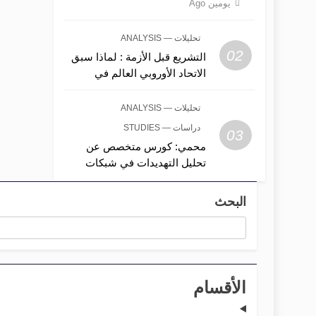
يومين Ago
تحليلات — ANALYSIS
02
التشريع قبل الأزمة : لماذا سبق
الاتحاد الأوروبي العالم في
حوكمة الذكاء الاصطناعي؟
تحليلات — ANALYSIS
دراسات — STUDIES
03
محمي: كورس متخصص عن
تحليل التهديدات في شبكات
الاتصالات المحمولة
البحث
الأقسام