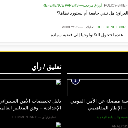
أوراق مرجعية— REFERENCE PAPERS
لعراق: هل نبني جامعة أم نستورد نظامًا؟
تحليلات — ANALYSIS
تعليق / رأي
1
سة مفصلة عن الأمن القومي
دليل تخصصات الأمن السيبراني
– الإطار المفاهيمي
الإعدادية – وفق المعايير العالمي
قمية والسيادة الرقمية
تعليق/رأي — COMMENTARY