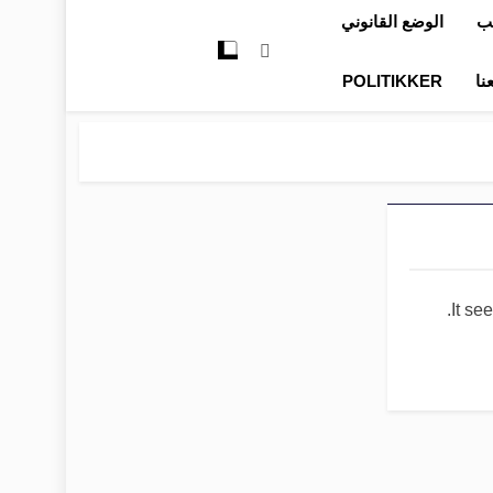
تب
الوضع القانوني
نا
POLITIKKER
It se