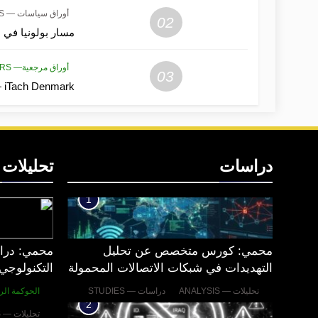
أوراق سياسات — POLICY-BRIEFS
02
مسار بولونيا في ا
أوراق مرجعية— REFERENCE PAPERS
03
iTach Denmark — عندما تتحول التكنولوجيا إلى قضية سيادة
دراسات
تحليلات
1
محمي: كورس متخصص عن تحليل
محمي: درا
التهديدات في شبكات الاتصالات المحمولة
التكنولوجي 
تحليلات — ANALYSIS
دراسات — STUDIES
الحوكمة الر
2
تحليلات — ANALYSIS