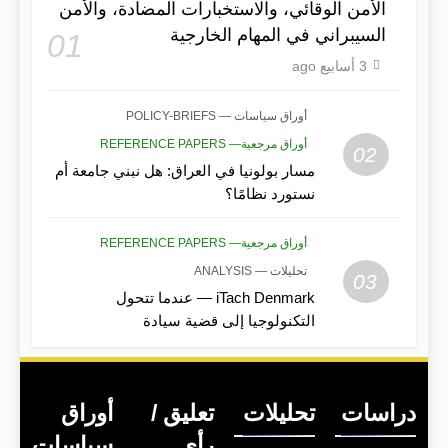
الأمن الوقائي، والاستخبارات المضادة، والأمن
السيبراني في المهام الخارجية
01
3 أسابيع ago
أوراق سياسات — POLICY-BRIEFS
أوراق مرجعية— REFERENCE PAPERS
02
مسار بولونيا في العراق: هل نبني جامعة أم
نستورد نظامًا؟
أوراق مرجعية— REFERENCE PAPERS
تحليلات — ANALYSIS
03
iTach Denmark — عندما تتحول
التكنولوجيا إلى قضية سيادة
دراسات
تحليلات
تعليق /
أوراق
رأي
سياسات