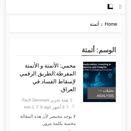
Home
أتمتة
الوسم:
أتمتة
محمي: الأتمتة و الأتمتة
المفرطة:الطريق الرقمي
لإسقاط الفساد في
العراق.
تحليلات —
ANALYSIS
هيئة تحرير iTach Denmark
9 أشهر ago
0
1 min
لا يوجد مختصر لأن هذه المقالة
محمية بكلمة مرور.