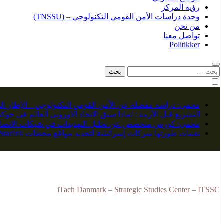
رؤية المركز
وحدة دراسات الأمن القومي التكنولوجي – (TNSSU)
من نحن
تواصل معنا
Politikker
البحث
عن:
محمي: دراسة مفصلة عن الأمن القومي التكنولوجي – الإطار ال
التشريع قبل الأزمة : لماذا سبق الاتحاد الأوروبي العالم في حو
محمي: كورس متخصص عن تحليل التهديدات في شبكات الاتصال
تقنيات طورتها شركات إسرائيلية لتحديد مواقع محطات Starlink
iTach Danmark – Strategic Studies Center – ITSSC