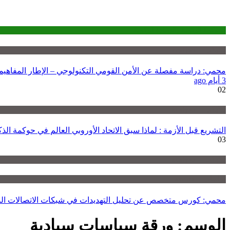
الحوكمة الرقمية والسيادة الرقمية
تحليلات — analysis
محمي: دراسة مفصلة عن الأمن القومي التكنولوجي – الإطار المفاهي
3 أيام ago
02
تحليلات — analysis
التشريع قبل الأزمة : لماذا سبق الاتحاد الأوروبي العالم في حوكمة ال
03
تحليلات — analysis
دراسات — studies
محمي: كورس متخصص عن تحليل التهديدات في شبكات الاتصالات ال
الوسم:
ورقة سياسات سيادية