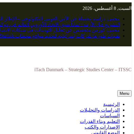
Skip
السبت, 8 أغسطس، 2026
to
content
محمي: دراسة مفصلة عن الأمن القومي التكنولوجي – الإطار ال
التشريع قبل الأزمة : لماذا سبق الاتحاد الأوروبي العالم في حو
محمي: كورس متخصص عن تحليل التهديدات في شبكات الاتصال
تقنيات طورتها شركات إسرائيلية لتحديد مواقع محطات Starlink
iTach Danmark – Strategic Studies Center – ITSSC
Menu
الرئيسية
الدراسات والتحليلات
السياسات
التعليم وبناء القدرات
الإصدارات والكتب
الوضع القانوني