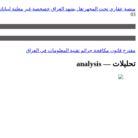
منصة عقاري تحت المجهر:هل يشهد العراق خصخصة غير معلنة لبياناته ا
03
أوراق سياسات — policy-briefs
تحليلات — analysis
مقترح قانون مكافحة جرائم تقنية المعلومات في العراق
تحليلات — analysis