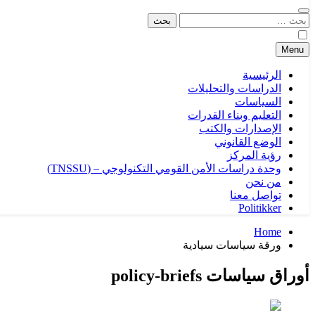
البحث
عن:
Menu
الرئيسية
الدراسات والتحليلات
السياسات
التعليم وبناء القدرات
الإصدارات والكتب
الوضع القانوني
رؤية المركز
وحدة دراسات الأمن القومي التكنولوجي – (TNSSU)
من نحن
تواصل معنا
Politikker
Home
ورقة سياسات سيادية
أوراق سياسات policy-briefs